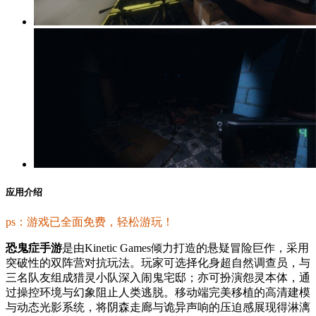
应用介绍
ps：游戏已全面免费，轻松游玩！
恐鬼症手游
是由Kinetic Games倾力打造的悬疑冒险巨作，采用
突破性的双阵营对抗玩法。玩家可选择化身超自然调查员，与
三名队友组成猎灵小队深入闹鬼宅邸；亦可扮演怨灵本体，通
过操控环境与幻象阻止人类逃脱。移动端完美移植的高清建模
与动态光影系统，将阴森走廊与诡异声响的压迫感展现得淋漓