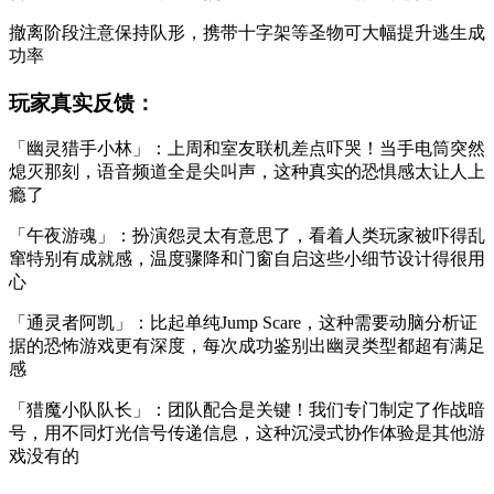
撤离阶段注意保持队形，携带十字架等圣物可大幅提升逃生成
功率
玩家真实反馈：
「幽灵猎手小林」：上周和室友联机差点吓哭！当手电筒突然
熄灭那刻，语音频道全是尖叫声，这种真实的恐惧感太让人上
瘾了
「午夜游魂」：扮演怨灵太有意思了，看着人类玩家被吓得乱
窜特别有成就感，温度骤降和门窗自启这些小细节设计得很用
心
「通灵者阿凯」：比起单纯Jump Scare，这种需要动脑分析证
据的恐怖游戏更有深度，每次成功鉴别出幽灵类型都超有满足
感
「猎魔小队队长」：团队配合是关键！我们专门制定了作战暗
号，用不同灯光信号传递信息，这种沉浸式协作体验是其他游
戏没有的