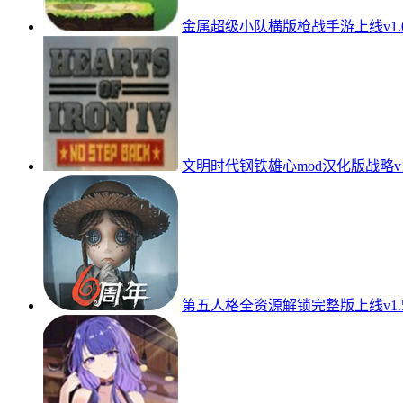
金属超级小队横版枪战手游上线v1.0.0
文明时代钢铁雄心mod汉化版战略v1
第五人格全资源解锁完整版上线v1.5