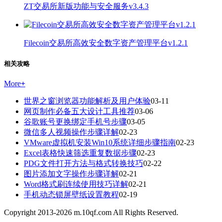
ZT交易所新版功能与安全服务v3.4.3
Filecoin交易所高效安全数字资产管理平台v1.2.1
相关攻略
More
+
世界之窗浏览器功能解析及用户体验
03-11
网页制作必备五大设计工具推荐
03-06
谷歌账号更换绑定手机号步骤
03-05
微信多人视频操作步骤详解
02-23
VMware虚拟机安装Win10系统详细步骤指南
02-23
Excel表格快速筛选重复数据步骤
02-23
PDG文件打开方法与格式转换技巧
02-22
图片添加文字操作步骤详解
02-21
Word格式刷连续使用技巧详解
02-21
手机动态锁屏壁纸设置教程
02-19
Copyright 2013-
2026
m.10qf.com All Rights Reserved.