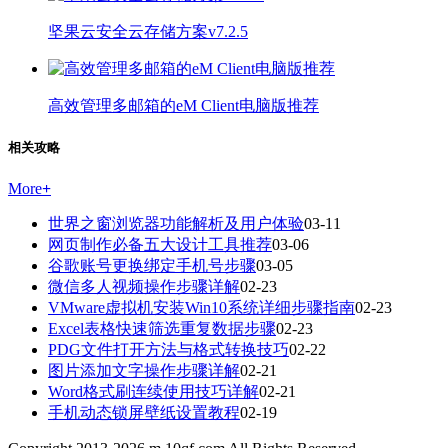
坚果云安全云存储方案v7.2.5
高效管理多邮箱的eM Client电脑版推荐
相关攻略
More
+
世界之窗浏览器功能解析及用户体验
03-11
网页制作必备五大设计工具推荐
03-06
谷歌账号更换绑定手机号步骤
03-05
微信多人视频操作步骤详解
02-23
VMware虚拟机安装Win10系统详细步骤指南
02-23
Excel表格快速筛选重复数据步骤
02-23
PDG文件打开方法与格式转换技巧
02-22
图片添加文字操作步骤详解
02-21
Word格式刷连续使用技巧详解
02-21
手机动态锁屏壁纸设置教程
02-19