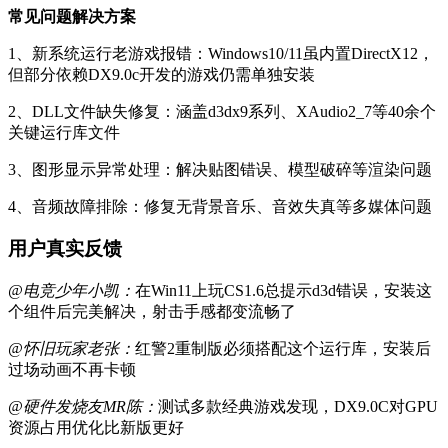
常见问题解决方案
1、新系统运行老游戏报错：Windows10/11虽内置DirectX12，
但部分依赖DX9.0c开发的游戏仍需单独安装
2、DLL文件缺失修复：涵盖d3dx9系列、XAudio2_7等40余个
关键运行库文件
3、图形显示异常处理：解决贴图错误、模型破碎等渲染问题
4、音频故障排除：修复无背景音乐、音效失真等多媒体问题
用户真实反馈
@电竞少年小凯：
在Win11上玩CS1.6总提示d3d错误，安装这
个组件后完美解决，射击手感都变流畅了
@怀旧玩家老张：
红警2重制版必须搭配这个运行库，安装后
过场动画不再卡顿
@硬件发烧友MR陈：
测试多款经典游戏发现，DX9.0C对GPU
资源占用优化比新版更好