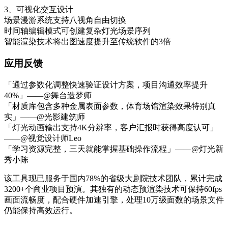
3、可视化交互设计
场景漫游系统支持八视角自由切换
时间轴编辑模式可创建复杂灯光场景序列
智能渲染技术将出图速度提升至传统软件的3倍
应用反馈
「通过参数化调整快速验证设计方案，项目沟通效率提升
40%」——@舞台造梦师
「材质库包含多种金属表面参数，体育场馆渲染效果特别真
实」——@光影建筑师
「灯光动画输出支持4K分辨率，客户汇报时获得高度认可」
——@视觉设计师Leo
「学习资源完整，三天就能掌握基础操作流程」——@灯光新
秀小陈
该工具现已服务于国内78%的省级大剧院技术团队，累计完成
3200+个商业项目预演。其独有的动态预渲染技术可保持60fps
画面流畅度，配合硬件加速引擎，处理10万级面数的场景文件
仍能保持高效运行。