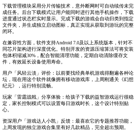
下载管理模块采用分片传输技术，意外断网时可自动续传未完
成任务。后台下载模式让用户能同时进行其他手机操作，下载
进度通过状态栏实时显示。完成下载的游戏会自动归类到指定
文件夹，并生成独立启动图标，真正实现从获取到游玩的完整
闭环。
在兼容性方面，软件支持Android 7.0及以上系统版本，针对不
同芯片架构进行深度优化。特别开发的资源压缩算法可将安装
包体积缩减30%，配合智能清理功能，定期自动清除缓存文
件，有效延长设备使用寿命。
用户「风轻云淡」评价：以前要找经典单机游戏得翻遍各种论
坛，现在用这个软件就像拥有移动游戏库，上周刚通关《幻想
纪元》，运行特别流畅。
玩家「雷霆战戟」分享体验：给孩子下载的益智游戏运行很稳
定，家长控制模式可以设置每日游戏时长，这个设计特别贴
心。
资深用户「游戏达人小凯」反馈：最喜欢它的专题推荐功能，
上周发现的独立游戏合集里有好几款精品，完全超出预期。