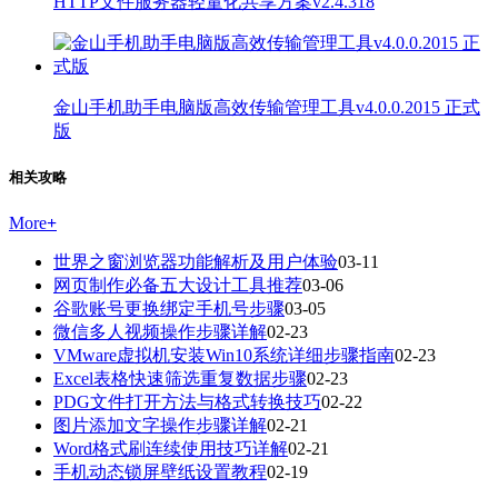
HTTP文件服务器轻量化共享方案v2.4.318
金山手机助手电脑版高效传输管理工具v4.0.0.2015 正式
版
相关攻略
More
+
世界之窗浏览器功能解析及用户体验
03-11
网页制作必备五大设计工具推荐
03-06
谷歌账号更换绑定手机号步骤
03-05
微信多人视频操作步骤详解
02-23
VMware虚拟机安装Win10系统详细步骤指南
02-23
Excel表格快速筛选重复数据步骤
02-23
PDG文件打开方法与格式转换技巧
02-22
图片添加文字操作步骤详解
02-21
Word格式刷连续使用技巧详解
02-21
手机动态锁屏壁纸设置教程
02-19