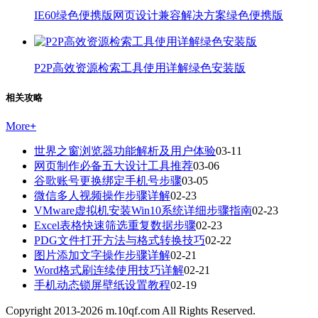
IE60绿色便携版网页设计兼容解决方案绿色便携版
P2P高效资源检索工具使用详解绿色安装版
相关攻略
More
+
世界之窗浏览器功能解析及用户体验
03-11
网页制作必备五大设计工具推荐
03-06
谷歌账号更换绑定手机号步骤
03-05
微信多人视频操作步骤详解
02-23
VMware虚拟机安装Win10系统详细步骤指南
02-23
Excel表格快速筛选重复数据步骤
02-23
PDG文件打开方法与格式转换技巧
02-22
图片添加文字操作步骤详解
02-21
Word格式刷连续使用技巧详解
02-21
手机动态锁屏壁纸设置教程
02-19
Copyright 2013-
2026
m.10qf.com All Rights Reserved.