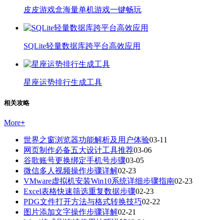
皮皮游戏盒海量单机游戏一键畅玩
SQLite轻量数据库跨平台高效应用
星座运势排行生成工具
相关攻略
More
+
世界之窗浏览器功能解析及用户体验
03-11
网页制作必备五大设计工具推荐
03-06
谷歌账号更换绑定手机号步骤
03-05
微信多人视频操作步骤详解
02-23
VMware虚拟机安装Win10系统详细步骤指南
02-23
Excel表格快速筛选重复数据步骤
02-23
PDG文件打开方法与格式转换技巧
02-22
图片添加文字操作步骤详解
02-21