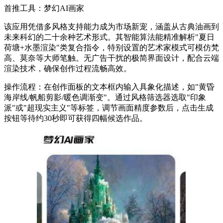
首推工具：梦幻AI画家
该应用凭借多风格支持能力成为市场新宠，涵盖从古典油画到
未来科幻的二十余种艺术形式。其智能算法能精准解析"夏日
荷塘+水墨渲染"类复合指令，特别设置的艺术家模式可模仿梵
高、莫奈等大师笔触。无广告干扰的极简界面设计，配合云端
渲染技术，确保创作过程流畅高效。
操作流程：在创作面板的文本框内输入具象化描述，如"黄昏
海岸线/帆船剪影/暖色调渐变"。通过风格筛选器选取"印象
派"或"超现实主义"等标签，调节画面精度参数后，点击生成
按钮等待约30秒即可获得四幅候选作品。