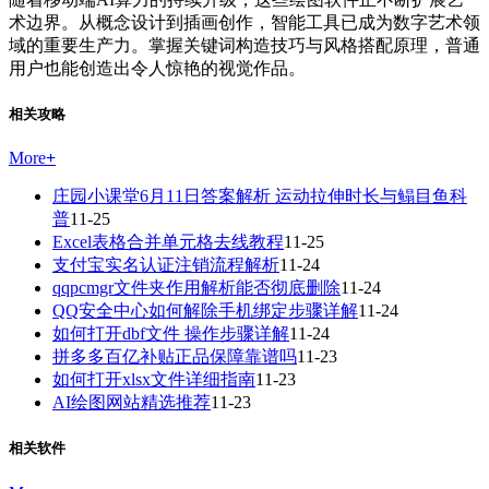
术边界。从概念设计到插画创作，智能工具已成为数字艺术领
域的重要生产力。掌握关键词构造技巧与风格搭配原理，普通
用户也能创造出令人惊艳的视觉作品。
相关攻略
More
+
庄园小课堂6月11日答案解析 运动拉伸时长与鳎目鱼科
普
11-25
Excel表格合并单元格去线教程
11-25
支付宝实名认证注销流程解析
11-24
qqpcmgr文件夹作用解析能否彻底删除
11-24
QQ安全中心如何解除手机绑定步骤详解
11-24
如何打开dbf文件 操作步骤详解
11-24
拼多多百亿补贴正品保障靠谱吗
11-23
如何打开xlsx文件详细指南
11-23
AI绘图网站精选推荐
11-23
相关软件