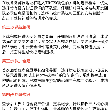
在设备浏览器地址栏输入TRC20钱包的关键词进行检索，优先
选择带有官方认证标识的下载源。仔细核对网站域名与开发团
队公示信息是否相符，选择与操作系统相匹配的安装包版本，
点击下载按钮后等待进度条完成。
第二步 系统部署
下载完成后进入安装向导界面，仔细阅读用户许可协议。建议
选择自定义安装路径，避免默认系统盘存储。安装过程中保持
网络畅通，部分安全组件需要实时验证。完成所有进度提示
后，桌面将生成快捷启动图标。
第三步 账户创建
首次启动程序会显示初始化界面，选择新建钱包选项。根据安
全提示设置8位以上包含特殊字符的登陆密码，系统将生成加
密助记词矩阵。严格按顺序抄写助记词并完成二次验证，成功
激活后进入资产仪表盘。
第四步 功能实践
登录后主界面包含资产管理、交易记录、转账接收三大核心模
块。进行TRC20代币划转时，需准确输入目标地址并双重核对