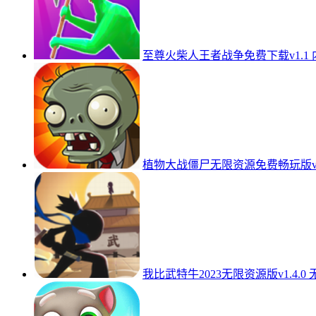
至尊火柴人王者战争免费下载v1.1
植物大战僵尸无限资源免费畅玩版v2.
我比武特牛2023无限资源版v1.4.0