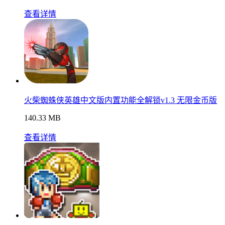
查看详情
火柴蜘蛛侠英雄中文版内置功能全解锁v1.3 无限金币版
140.33 MB
查看详情