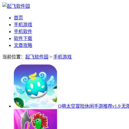
首页
手机游戏
手机软件
软件下载
文章攻略
当前位置：
起飞软件园
>
手机游戏
Q萌太空冒险休闲手游推荐v1.9 无