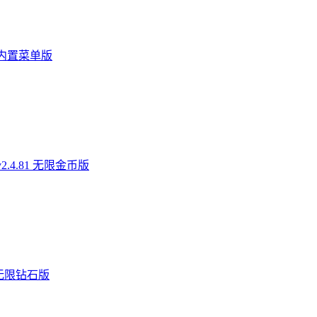
 内置菜单版
4.81 无限金币版
 无限钻石版