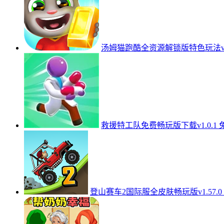
汤姆猫跑酷全资源解锁版特色玩法v6.
救援特工队免费畅玩版下载v1.0.1 
登山赛车2国际服全皮肤畅玩版v1.57.