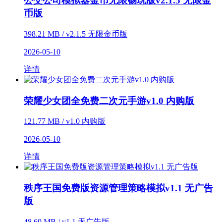
公交公司模拟器金币无限畅玩版v2.1.5 无限金
币版
398.21 MB / v2.1.5 无限金币版
2026-05-10
详情
荣耀少女团全免费二次元手游v1.0 内购版
121.77 MB / v1.0 内购版
2026-05-10
详情
秩序王国免费版资源管理策略模拟v1.1 无广告
版
48.69 MB / v1.1 无广告版