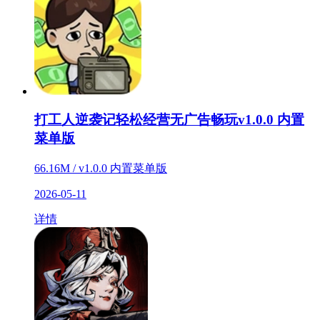
打工人逆袭记轻松经营无广告畅玩v1.0.0 内置
菜单版
66.16M / v1.0.0 内置菜单版
2026-05-11
详情