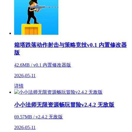
箱塔跌落动作射击与策略竞技v0.1 内置修改器
版
42.6MB / v0.1 内置修改器版
2026-05-11
详情
小小法师无限资源畅玩冒险v2.4.2 无敌版
69.57MB / v2.4.2 无敌版
2026-05-11