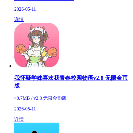
2026-05-11
详情
我怀疑学妹喜欢我青春校园物语v2.8 无限金币
版
40.7MB / v2.8 无限金币版
2026-05-11
详情