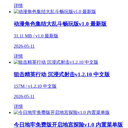
详情
动漫角色集结大乱斗畅玩版v1.0 最新版
31.11 MB / v1.0 最新版
2026-05-11
详情
狙击精英行动 沉浸式射击v1.2.10 中文版
157M / v1.2.10 中文版
2026-05-11
详情
今日地牢免费版开启地宫探险v1.0 内置菜单版