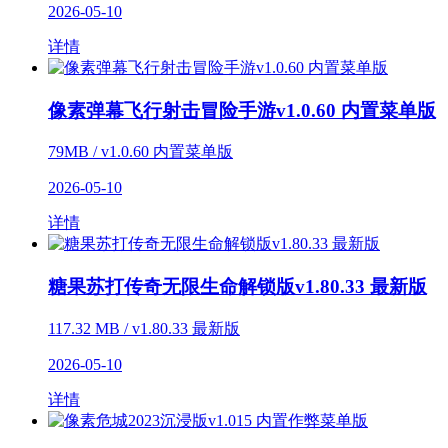
2026-05-10
详情
像素弹幕飞行射击冒险手游v1.0.60 内置菜单版
79MB / v1.0.60 内置菜单版
2026-05-10
详情
糖果苏打传奇无限生命解锁版v1.80.33 最新版
117.32 MB / v1.80.33 最新版
2026-05-10
详情