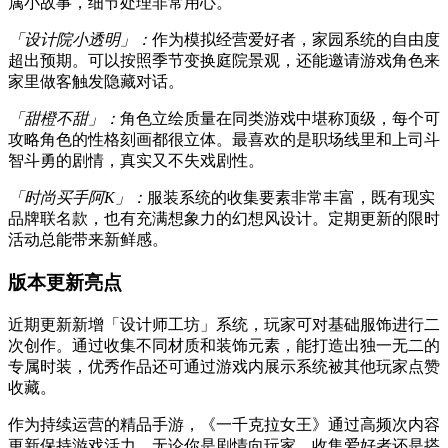
属小故事，细节处理非常用心。
「设计院小透明」：
作为模拟经营爱好者，家园系统的自由度
超出预期。可以按照季节变换庭院景观，还能邀请游戏角色来
家里做客触发隐藏对话。
「甜橙不甜」：
角色立绘质量在同类游戏中堪称顶级，每个可
攻略角色的性格刻画都很立体。最喜欢的是职场线里和上司斗
智斗勇的剧情，真实又不失戏剧性。
「时尚买手阿K」：
服装系统的收集要素非常丰富，既有现实
品牌联名款，也有充满想象力的幻想风设计。定期更新的限时
活动总能带来新鲜感。
版本更新亮点
近期更新新增「设计师工坊」系统，玩家可对基础服饰进行二
次创作。通过收集不同材质和装饰元素，能打造出独一无二的
专属时装，优秀作品还可通过游戏内展示系统被其他玩家点赞
收藏。
作为持续运营的精品手游，《一千克拉女王》通过高频次内容
更新保持游戏活力。无论你是剧情向玩家、收集爱好者还是搭