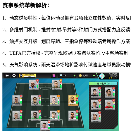
赛事系统革新解析：
1、动态球员特性 - 每位运动员拥有12项独立属性数值，实时
2、多维射门机制 - 推射/抽射/吊射等8种射门方式搭配力度反
3、触控交互升级 - 划屏爆趟、三指急停等移动端专属操作方案
4、UEFA官方授权 - 完整呈现欧冠联赛淘汰赛阶段主客场赛制
5、天气影响系统 - 雨天湿滑场地将影响传球速度与球员跑动惯