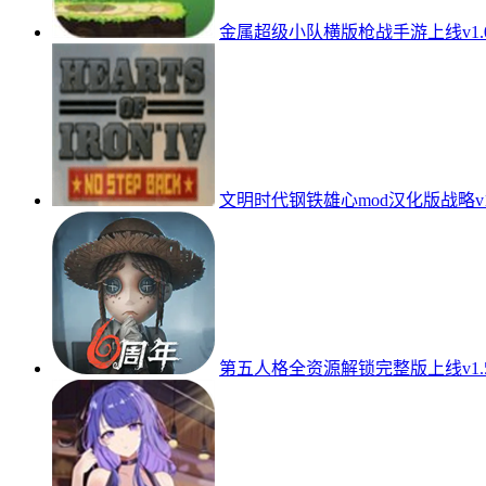
金属超级小队横版枪战手游上线v1.0.0
文明时代钢铁雄心mod汉化版战略v1
第五人格全资源解锁完整版上线v1.5