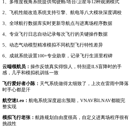
1、多维度视角系统提供驾驶舱/塔台/卫星等12种观测模式
2、飞机性能改造系统支持引擎、航电等八大模块深度调校
3、全球航行数据库实时更新导航点与进离场程序数据
4、专业飞行日志自动记录每次飞行的关键操作数据
5、动态气动模型精准模拟不同机型飞行特性差异
6、成就系统设置100+专业勋章，记录飞行生涯里程碑
云端领航员：
操作反馈真实得惊人，特别是ILS盲降时的手
感，几乎和模拟机训练一致
飞行爱好者小陈：
天气系统做得太细致了，上次在雷雨中降落
时手心都是汗
航空迷Leo：
航电系统深度超出预期，VNAV和LNAV都能完
整实现
模拟飞行老张：
航路规划自由度很高，自定义进离场程序很有
挑战性