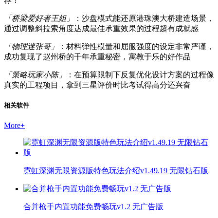
荐！
「桥梁爱好者王姐」
：沙盘模式能还原港珠澳大桥建造场景，
通过调整斜拉索角度达成最佳承重效果的过程超有成就感
「物理迷张哥」
：材料弹性模量和屈服强度的设定非常严谨，
成功复现了赵州桥的千年承重秘密，寓教于乐的好作品
「策略玩家小陈」
：在预算限制下反复优化设计方案的过程像
真实的工程项目，拿到三星评价时比考试得高分还兴奋
相关软件
More
+
霓虹深渊无限资源版特色玩法介绍v1.49.19 无限钻石版
合并枪手内置功能免费畅玩v1.2 无广告版