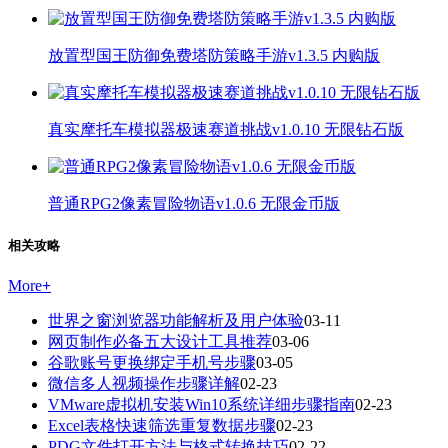
放置型国王防御免费塔防策略手游v1.3.5 内购版
真实摩托车模拟器极速赛道挑战v1.0.10 无限钻石版
普通RPG2像素冒险物语v1.0.6 无限金币版
相关攻略
More
+
世界之窗浏览器功能解析及用户体验
03-11
网页制作必备五大设计工具推荐
03-06
谷歌账号更换绑定手机号步骤
03-05
微信多人视频操作步骤详解
02-23
VMware虚拟机安装Win10系统详细步骤指南
02-23
Excel表格快速筛选重复数据步骤
02-23
PDG文件打开方法与格式转换技巧
02-22