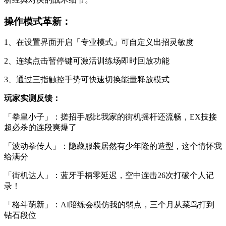
操作模式革新：
1、在设置界面开启「专业模式」可自定义出招灵敏度
2、连续点击暂停键可激活训练场即时回放功能
3、通过三指触控手势可快速切换能量释放模式
玩家实测反馈：
「拳皇小子」：搓招手感比我家的街机摇杆还流畅，EX技接
超必杀的连段爽爆了
「波动拳传人」：隐藏服装居然有少年隆的造型，这个情怀我
给满分
「街机达人」：蓝牙手柄零延迟，空中连击26次打破个人记
录！
「格斗萌新」：AI陪练会模仿我的弱点，三个月从菜鸟打到
钻石段位