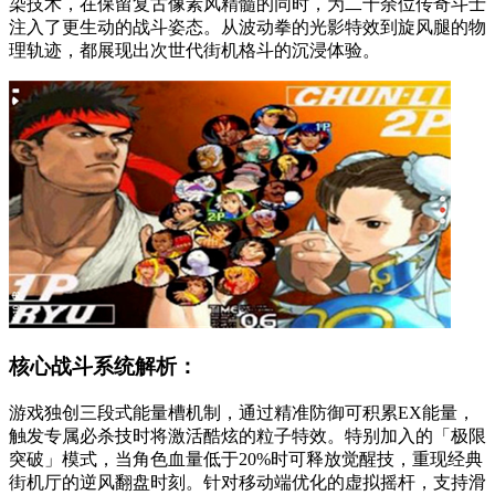
染技术，在保留复古像素风精髓的同时，为二十余位传奇斗士
注入了更生动的战斗姿态。从波动拳的光影特效到旋风腿的物
理轨迹，都展现出次世代街机格斗的沉浸体验。
核心战斗系统解析：
游戏独创三段式能量槽机制，通过精准防御可积累EX能量，
触发专属必杀技时将激活酷炫的粒子特效。特别加入的「极限
突破」模式，当角色血量低于20%时可释放觉醒技，重现经典
街机厅的逆风翻盘时刻。针对移动端优化的虚拟摇杆，支持滑