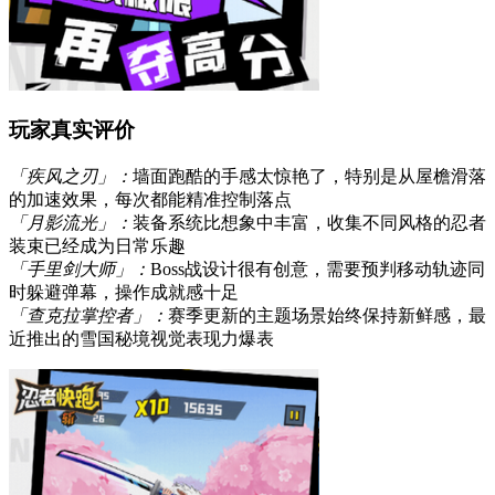
玩家真实评价
「疾风之刃」：
墙面跑酷的手感太惊艳了，特别是从屋檐滑落
的加速效果，每次都能精准控制落点
「月影流光」：
装备系统比想象中丰富，收集不同风格的忍者
装束已经成为日常乐趣
「手里剑大师」：
Boss战设计很有创意，需要预判移动轨迹同
时躲避弹幕，操作成就感十足
「查克拉掌控者」：
赛季更新的主题场景始终保持新鲜感，最
近推出的雪国秘境视觉表现力爆表