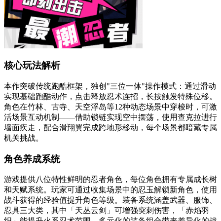
核心玩法解析
本作突破传统跑酷框架，独创"三位一体"操作模式：通过滑动
实现基础跑酷动作，点击释放忍术连招，长按触发特殊位移。
角色在竹林、古寺、天空浮岛等12种动态场景中穿梭时，可激
活场景互动机制——借助锁链实现空中摆荡，使用查克拉进行
墙面疾走，配合滑翔翼完成跨地形移动，每个场景都暗藏专属
机关挑战。
角色养成系统
游戏提供八位特性鲜明的忍者角色，每位角色拥有专属成长树
和天赋系统。玩家可通过收集场景中的忍玉解锁新角色，使用
战斗获得的经验值提升角色等级。装备系统涵盖武器、服饰、
忍具三大类，其中「天丛云剑」可增强突刺伤害，「赤焰羽
织」能提升火系忍术范围，多元化的装备组合带来差异化的战