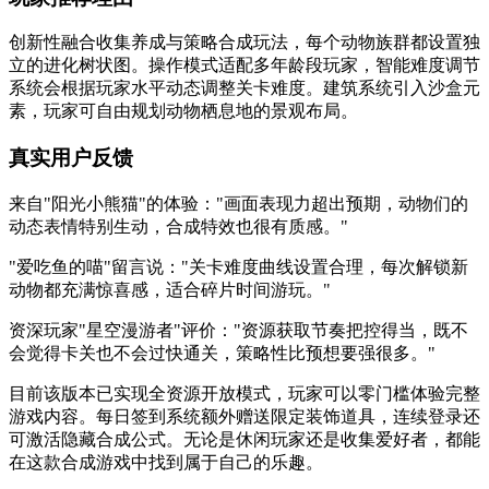
创新性融合收集养成与策略合成玩法，每个动物族群都设置独
立的进化树状图。操作模式适配多年龄段玩家，智能难度调节
系统会根据玩家水平动态调整关卡难度。建筑系统引入沙盒元
素，玩家可自由规划动物栖息地的景观布局。
真实用户反馈
来自"阳光小熊猫"的体验："画面表现力超出预期，动物们的
动态表情特别生动，合成特效也很有质感。"
"爱吃鱼的喵"留言说："关卡难度曲线设置合理，每次解锁新
动物都充满惊喜感，适合碎片时间游玩。"
资深玩家"星空漫游者"评价："资源获取节奏把控得当，既不
会觉得卡关也不会过快通关，策略性比预想要强很多。"
目前该版本已实现全资源开放模式，玩家可以零门槛体验完整
游戏内容。每日签到系统额外赠送限定装饰道具，连续登录还
可激活隐藏合成公式。无论是休闲玩家还是收集爱好者，都能
在这款合成游戏中找到属于自己的乐趣。